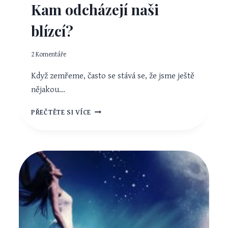
Kam odcházejí naši
blízcí?
2 Komentáře
Když zemřeme, často se stává se, že jsme ještě
nějakou…
KAM
PŘEČTĚTE SI VÍCE
ODCHÁZEJÍ
NAŠI
BLÍZCÍ?