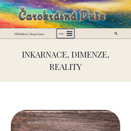
Přeskočit
na
obsah
Přihlášení / Registrace
MENU
INKARNACE, DIMENZE,
REALITY