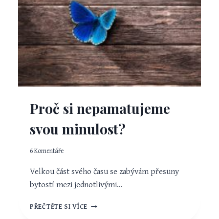
Proč si nepamatujeme
svou minulost?
6 Komentáře
Velkou část svého času se zabývám přesuny
bytostí mezi jednotlivými…
PROČ
PŘEČTĚTE SI VÍCE
SI