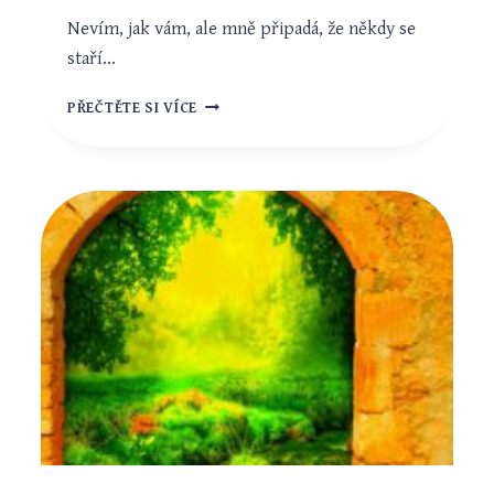
Nevím, jak vám, ale mně připadá, že někdy se
staří…
KDY
PŘEČTĚTE SI VÍCE
SKUTEČNĚ
OPOUŠTÍME
TENTO
SVĚT?