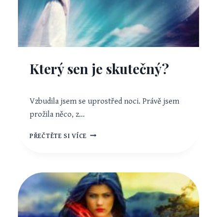
Který sen je skutečný?
Vzbudila jsem se uprostřed noci. Právě jsem
prožila něco, z…
KTERÝ
PŘEČTĚTE SI VÍCE
SEN
JE
SKUTEČNÝ?