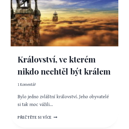
Království, ve kterém
nikdo nechtěl být králem
1 Komentář
Bylo jedno zvláštní království. Jeho obyvatelé
si tak moc vážili…
KRÁLOVSTVÍ,
PŘEČTĚTE SI VÍCE
VE
KTERÉM