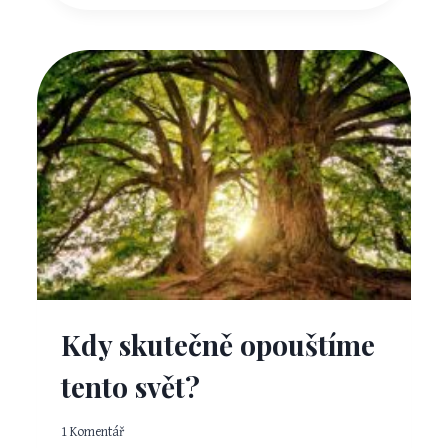
NEPAMATUJEME
SVOU
MINULOST?
Kdy skutečně opouštíme
tento svět?
1 Komentář