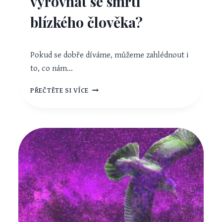
vyrovnat se smrtí
blízkého člověka?
Pokud se dobře díváme, můžeme zahlédnout i
to, co nám…
KONEC
PŘEČTĚTE SI VÍCE
JEDNÉ
KAPITOLY
NAŠEHO
ŽIVOTA.
JAK
SE
VYROVNAT
SE
SMRTÍ
BLÍZKÉHO
ČLOVĚKA?