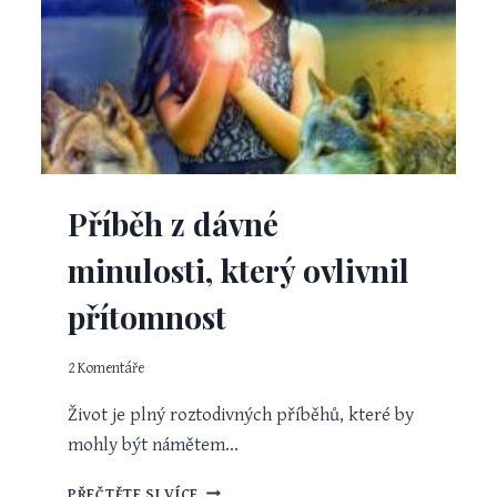
Příběh z dávné
minulosti, který ovlivnil
přítomnost
2 Komentáře
Život je plný roztodivných příběhů, které by
mohly být námětem…
PŘÍBĚH
PŘEČTĚTE SI VÍCE