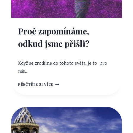
Proč zapomínáme,
odkud jsme přišli?
Když se zrodíme do tohoto světa, je to pro
nás…
PROČ
PŘEČTĚTE SI VÍCE
ZAPOMÍNÁME,
ODKUD
JSME
PŘIŠLI?